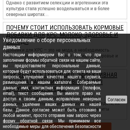
Однако с развитием селекции и агротехники эта
культура стала успешно возделываться и в более
северных широтах...
ПОЧЕМУ СТОИТ ИСПОЛЬЗОВАТЬ КОРМОВЫЕ
ДОБАВКИ ДЛЯ КРС: МОЛОКО, ЗДОРОВЬЕ И
Уведомление о сборе персональных
ВЫГОДА
данных
Добавки для КРС — это не мода, а необходимость.
Настоящим информируем Вас о том, что при
Рассказываем, как они влияют на надои, здоровье и
заполнении формы обратной связи на нашем сайте,
рентабельность фермы. Без воды и по делу...
вы предоставляете персональные данные,
которые будут использоваться для: ответа на ваши
КАК ВЫБРАТЬ ГЕРБИЦИД: ЭФФЕКТИВНАЯ
запросы, улучшения качества нашего сервиса,
ЗАЩИТА РАСТЕНИЙ БЕЗ ВРЕДА ДЛЯ
размещения в нашем каталоге. Собираемые
данные: имя, контактная информация (телефон,
ОКРУЖАЮЩЕЙ СРЕДЫ
email), текст сообщения. Вы имеете право на:
Узнайте, как выбрать гербицид для борьбы с
доступ к своим данным, исправление неверных
сорняками. Советы по выбору безопасных средств, их
данных, удаление ваших данных из нашей
применению и альтернативным методам защиты
базы. Данное согласие может быть отозвано в
участка...
любой момент, просто отправив нам запрос через
форму обратной связи
. Мы принимаем все
необходимые меры для обеспечения безопасности
ДРУГИЕ ПУБЛИКАЦИИ В РУБРИКЕ