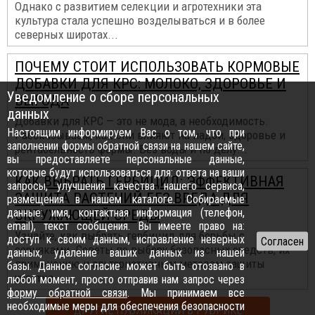
Однако с развитием селекции и агротехники эта
культура стала успешно возделываться и в более
северных широтах...
ПОЧЕМУ СТОИТ ИСПОЛЬЗОВАТЬ КОРМОВЫЕ
ДОБАВКИ ДЛЯ КРС: МОЛОКО, ЗДОРОВЬЕ И
Уведомление о сборе персональных
ВЫГОДА
данных
Добавки для КРС — это не мода, а необходимость.
Настоящим информируем Вас о том, что при
Рассказываем, как они влияют на надои, здоровье и
заполнении формы обратной связи на нашем сайте,
рентабельность фермы. Без воды и по делу...
вы предоставляете персональные данные,
которые будут использоваться для: ответа на ваши
КАК ВЫБРАТЬ ГЕРБИЦИД: ЭФФЕКТИВНАЯ
запросы, улучшения качества нашего сервиса,
ЗАЩИТА РАСТЕНИЙ БЕЗ ВРЕДА ДЛЯ
размещения в нашем каталоге. Собираемые
данные: имя, контактная информация (телефон,
ОКРУЖАЮЩЕЙ СРЕДЫ
email), текст сообщения. Вы имеете право на:
Узнайте, как выбрать гербицид для борьбы с
доступ к своим данным, исправление неверных
сорняками. Советы по выбору безопасных средств, их
данных, удаление ваших данных из нашей
применению и альтернативным методам защиты
базы. Данное согласие может быть отозвано в
участка...
любой момент, просто отправив нам запрос через
форму обратной связи
. Мы принимаем все
необходимые меры для обеспечения безопасности
ДРУГИЕ ПУБЛИКАЦИИ В РУБРИКЕ