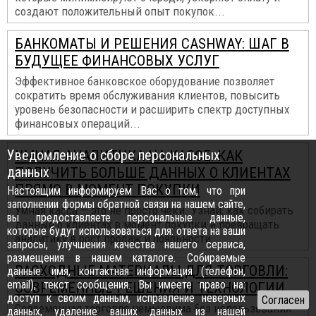
создают положительный опыт покупок...
БАНКОМАТЫ И РЕШЕНИЯ CASHWAY: ШАГ В
БУДУЩЕЕ ФИНАНСОВЫХ УСЛУГ
Эффективное банковское оборудование позволяет
сократить время обслуживания клиентов, повысить
уровень безопасности и расширить спектр доступных
финансовых операций...
Уведомление о сборе персональных
УМНАЯ АНАЛИТИКА НА КАССЕ: КАК
данных
ПОЛУЧИТЬ БОЛЬШЕ ДАННЫХ О КЛИЕНТАХ
ПРЯМО В МОМЕНТ ПОКУПКИ
Настоящим информируем Вас о том, что при
заполнении формы обратной связи на нашем сайте,
Умная касса — это не просто чеки. Узнай, как собирать
вы предоставляете персональные данные,
данные о клиентах в момент покупки и превращать
которые будут использоваться для: ответа на ваши
аналитику в рост продаж и лояльности...
запросы, улучшения качества нашего сервиса,
размещения в нашем каталоге. Собираемые
РАСХОДНЫЕ МАТЕРИАЛЫ ДЛЯ ТОРГОВЛИ:
данные: имя, контактная информация (телефон,
email), текст сообщения. Вы имеете право на:
СОВРЕМЕННЫЕ РЕШЕНИЯ И ТЕХНОЛОГИИ
доступ к своим данным, исправление неверных
Современная торговля немыслима без использования
данных, удаление ваших данных из нашей