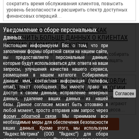
сократить время обслуживания клиентов, повысить
уровень безопасности и расширить спектр доступных
финансовых операций...
Уведомление о сборе персональных
УМНАЯ АНАЛИТИКА НА КАССЕ: КАК
данных
ПОЛУЧИТЬ БОЛЬШЕ ДАННЫХ О КЛИЕНТАХ
ПРЯМО В МОМЕНТ ПОКУПКИ
Настоящим информируем Вас о том, что при
заполнении формы обратной связи на нашем сайте,
Умная касса — это не просто чеки. Узнай, как собирать
вы предоставляете персональные данные,
данные о клиентах в момент покупки и превращать
которые будут использоваться для: ответа на ваши
аналитику в рост продаж и лояльности...
запросы, улучшения качества нашего сервиса,
размещения в нашем каталоге. Собираемые
РАСХОДНЫЕ МАТЕРИАЛЫ ДЛЯ ТОРГОВЛИ:
данные: имя, контактная информация (телефон,
email), текст сообщения. Вы имеете право на:
СОВРЕМЕННЫЕ РЕШЕНИЯ И ТЕХНОЛОГИИ
доступ к своим данным, исправление неверных
Современная торговля немыслима без использования
данных, удаление ваших данных из нашей
различных полиграфических материалов. Они играют
базы. Данное согласие может быть отозвано в
ключевую роль в организации торгового процесса...
любой момент, просто отправив нам запрос через
форму обратной связи
. Мы принимаем все
необходимые меры для обеспечения безопасности
ДРУГИЕ ПУБЛИКАЦИИ В РУБРИКЕ
ваших данных. Кроме этого, мы используем
"Яндекс.Метрика" (ООО "Яндекс") для сбора