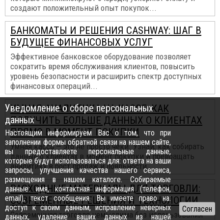
создают положительный опыт покупок...
БАНКОМАТЫ И РЕШЕНИЯ CASHWAY: ШАГ В
БУДУЩЕЕ ФИНАНСОВЫХ УСЛУГ
Эффективное банковское оборудование позволяет
сократить время обслуживания клиентов, повысить
уровень безопасности и расширить спектр доступных
финансовых операций...
Уведомление о сборе персональных
УМНАЯ АНАЛИТИКА НА КАССЕ: КАК
данных
ПОЛУЧИТЬ БОЛЬШЕ ДАННЫХ О КЛИЕНТАХ
ПРЯМО В МОМЕНТ ПОКУПКИ
Настоящим информируем Вас о том, что при
заполнении формы обратной связи на нашем сайте,
Умная касса — это не просто чеки. Узнай, как собирать
вы предоставляете персональные данные,
данные о клиентах в момент покупки и превращать
которые будут использоваться для: ответа на ваши
аналитику в рост продаж и лояльности...
запросы, улучшения качества нашего сервиса,
размещения в нашем каталоге. Собираемые
РАСХОДНЫЕ МАТЕРИАЛЫ ДЛЯ ТОРГОВЛИ:
данные: имя, контактная информация (телефон,
email), текст сообщения. Вы имеете право на:
СОВРЕМЕННЫЕ РЕШЕНИЯ И ТЕХНОЛОГИИ
доступ к своим данным, исправление неверных
Современная торговля немыслима без использования
данных, удаление ваших данных из нашей