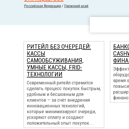
Российcкая Федерация
/
Пермский край
РИТЕЙЛ БЕЗ ОЧЕРЕДЕЙ:
БАНК
КАССЫ
CASH
САМООБСУЖИВАНИЯ,
ФИНА
УМНЫЕ КАССЫ, FRID-
Эффект
ТЕХНОЛОГИИ
оборуд
время 
Современный ритейл стремится
повыси
сделать процесс покупок быстрым,
расшир
удобным и бесшовным для
финанс
клиентов — за счёт внедрения
инновационных технологий,
которые минимизируют очереди,
ускоряют оплату и создают
положительный опыт покупок...