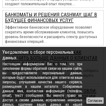
создают положительный опыт покупок...
БАНКОМАТЫ И РЕШЕНИЯ CASHWAY: ШАГ В
БУДУЩЕЕ ФИНАНСОВЫХ УСЛУГ
Эффективное банковское оборудование позволяет
сократить время обслуживания клиентов, повысить
уровень безопасности и расширить спектр доступных
финансовых операций...
Уведомление о сборе персональных
УМНАЯ АНАЛИТИКА НА КАССЕ: КАК
данных
ПОЛУЧИТЬ БОЛЬШЕ ДАННЫХ О КЛИЕНТАХ
ПРЯМО В МОМЕНТ ПОКУПКИ
Настоящим информируем Вас о том, что при
заполнении формы обратной связи на нашем сайте,
Умная касса — это не просто чеки. Узнай, как собирать
вы предоставляете персональные данные,
данные о клиентах в момент покупки и превращать
которые будут использоваться для: ответа на ваши
аналитику в рост продаж и лояльности...
запросы, улучшения качества нашего сервиса,
размещения в нашем каталоге. Собираемые
РАСХОДНЫЕ МАТЕРИАЛЫ ДЛЯ ТОРГОВЛИ:
данные: имя, контактная информация (телефон,
email), текст сообщения. Вы имеете право на:
СОВРЕМЕННЫЕ РЕШЕНИЯ И ТЕХНОЛОГИИ
доступ к своим данным, исправление неверных
Современная торговля немыслима без использования
данных, удаление ваших данных из нашей