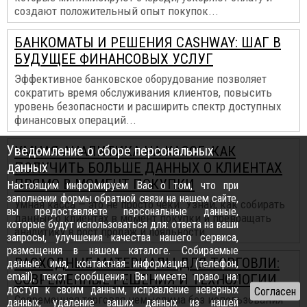
создают положительный опыт покупок...
БАНКОМАТЫ И РЕШЕНИЯ CASHWAY: ШАГ В
БУДУЩЕЕ ФИНАНСОВЫХ УСЛУГ
Эффективное банковское оборудование позволяет
сократить время обслуживания клиентов, повысить
уровень безопасности и расширить спектр доступных
финансовых операций...
Уведомление о сборе персональных
УМНАЯ АНАЛИТИКА НА КАССЕ: КАК
данных
ПОЛУЧИТЬ БОЛЬШЕ ДАННЫХ О КЛИЕНТАХ
ПРЯМО В МОМЕНТ ПОКУПКИ
Настоящим информируем Вас о том, что при
заполнении формы обратной связи на нашем сайте,
Умная касса — это не просто чеки. Узнай, как собирать
вы предоставляете персональные данные,
данные о клиентах в момент покупки и превращать
которые будут использоваться для: ответа на ваши
аналитику в рост продаж и лояльности...
запросы, улучшения качества нашего сервиса,
размещения в нашем каталоге. Собираемые
РАСХОДНЫЕ МАТЕРИАЛЫ ДЛЯ ТОРГОВЛИ:
данные: имя, контактная информация (телефон,
email), текст сообщения. Вы имеете право на:
СОВРЕМЕННЫЕ РЕШЕНИЯ И ТЕХНОЛОГИИ
доступ к своим данным, исправление неверных
Современная торговля немыслима без использования
данных, удаление ваших данных из нашей