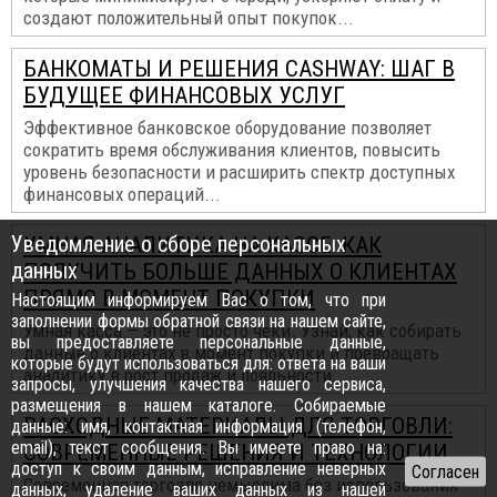
создают положительный опыт покупок...
БАНКОМАТЫ И РЕШЕНИЯ CASHWAY: ШАГ В
БУДУЩЕЕ ФИНАНСОВЫХ УСЛУГ
Эффективное банковское оборудование позволяет
сократить время обслуживания клиентов, повысить
уровень безопасности и расширить спектр доступных
финансовых операций...
Уведомление о сборе персональных
УМНАЯ АНАЛИТИКА НА КАССЕ: КАК
данных
ПОЛУЧИТЬ БОЛЬШЕ ДАННЫХ О КЛИЕНТАХ
ПРЯМО В МОМЕНТ ПОКУПКИ
Настоящим информируем Вас о том, что при
заполнении формы обратной связи на нашем сайте,
Умная касса — это не просто чеки. Узнай, как собирать
вы предоставляете персональные данные,
данные о клиентах в момент покупки и превращать
которые будут использоваться для: ответа на ваши
аналитику в рост продаж и лояльности...
запросы, улучшения качества нашего сервиса,
размещения в нашем каталоге. Собираемые
РАСХОДНЫЕ МАТЕРИАЛЫ ДЛЯ ТОРГОВЛИ:
данные: имя, контактная информация (телефон,
email), текст сообщения. Вы имеете право на:
СОВРЕМЕННЫЕ РЕШЕНИЯ И ТЕХНОЛОГИИ
доступ к своим данным, исправление неверных
Современная торговля немыслима без использования
данных, удаление ваших данных из нашей