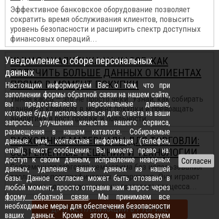
Эффективное банковское оборудование позволяет
сократить время обслуживания клиентов, повысить
уровень безопасности и расширить спектр доступных
финансовых операций...
Уведомление о сборе персональных
УМНАЯ АНАЛИТИКА НА КАССЕ: КАК
данных
ПОЛУЧИТЬ БОЛЬШЕ ДАННЫХ О КЛИЕНТАХ
ПРЯМО В МОМЕНТ ПОКУПКИ
Настоящим информируем Вас о том, что при
заполнении формы обратной связи на нашем сайте,
Умная касса — это не просто чеки. Узнай, как собирать
вы предоставляете персональные данные,
данные о клиентах в момент покупки и превращать
которые будут использоваться для: ответа на ваши
аналитику в рост продаж и лояльности...
запросы, улучшения качества нашего сервиса,
размещения в нашем каталоге. Собираемые
РАСХОДНЫЕ МАТЕРИАЛЫ ДЛЯ ТОРГОВЛИ:
данные: имя, контактная информация (телефон,
email), текст сообщения. Вы имеете право на:
СОВРЕМЕННЫЕ РЕШЕНИЯ И ТЕХНОЛОГИИ
доступ к своим данным, исправление неверных
Современная торговля немыслима без использования
данных, удаление ваших данных из нашей
различных полиграфических материалов. Они играют
базы. Данное согласие может быть отозвано в
ключевую роль в организации торгового процесса...
любой момент, просто отправив нам запрос через
форму обратной связи
. Мы принимаем все
необходимые меры для обеспечения безопасности
ДРУГИЕ ПУБЛИКАЦИИ В РУБРИКЕ
ваших данных. Кроме этого, мы используем