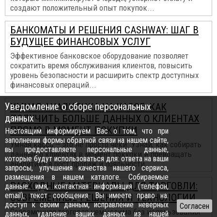
создают положительный опыт покупок...
БАНКОМАТЫ И РЕШЕНИЯ CASHWAY: ШАГ В
БУДУЩЕЕ ФИНАНСОВЫХ УСЛУГ
Эффективное банковское оборудование позволяет
сократить время обслуживания клиентов, повысить
уровень безопасности и расширить спектр доступных
финансовых операций...
Уведомление о сборе персональных
УМНАЯ АНАЛИТИКА НА КАССЕ: КАК
данных
ПОЛУЧИТЬ БОЛЬШЕ ДАННЫХ О КЛИЕНТАХ
ПРЯМО В МОМЕНТ ПОКУПКИ
Настоящим информируем Вас о том, что при
заполнении формы обратной связи на нашем сайте,
Умная касса — это не просто чеки. Узнай, как собирать
вы предоставляете персональные данные,
данные о клиентах в момент покупки и превращать
которые будут использоваться для: ответа на ваши
аналитику в рост продаж и лояльности...
запросы, улучшения качества нашего сервиса,
размещения в нашем каталоге. Собираемые
РАСХОДНЫЕ МАТЕРИАЛЫ ДЛЯ ТОРГОВЛИ:
данные: имя, контактная информация (телефон,
email), текст сообщения. Вы имеете право на:
СОВРЕМЕННЫЕ РЕШЕНИЯ И ТЕХНОЛОГИИ
доступ к своим данным, исправление неверных
Современная торговля немыслима без использования
данных, удаление ваших данных из нашей