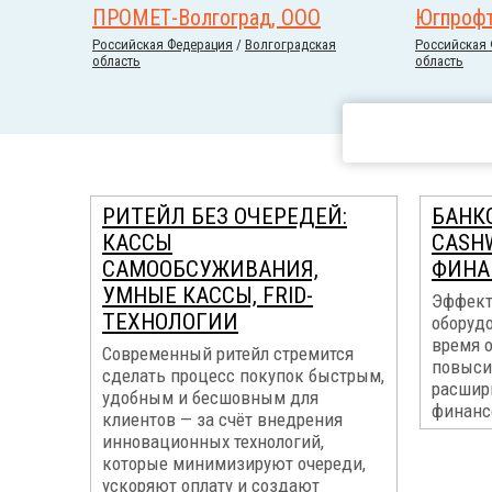
ПРОМЕТ-Волгоград, ООО
Югпрофт
Российcкая Федерация
/
Волгоградская
Российcкая
область
область
РИТЕЙЛ БЕЗ ОЧЕРЕДЕЙ:
БАНК
КАССЫ
CASH
САМООБСУЖИВАНИЯ,
ФИНА
УМНЫЕ КАССЫ, FRID-
Эффект
ТЕХНОЛОГИИ
оборуд
время 
Современный ритейл стремится
повыси
сделать процесс покупок быстрым,
расшир
удобным и бесшовным для
финанс
клиентов — за счёт внедрения
инновационных технологий,
которые минимизируют очереди,
ускоряют оплату и создают