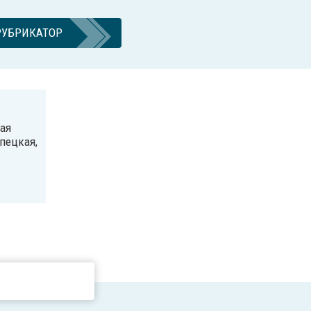
РУБРИКАТОР
ая
ипецкая,