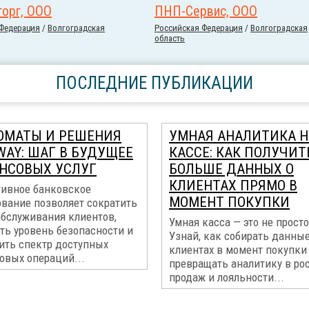
орг, ООО
ПНП-Сервис, ООО
 Федерация
/
Волгоградская
Российcкая Федерация
/
Волгоградская
область
ПОСЛЕДНИЕ ПУБЛИКАЦИИ
ОМАТЫ И РЕШЕНИЯ
УМНАЯ АНАЛИТИКА Н
WAY: ШАГ В БУДУЩЕЕ
КАССЕ: КАК ПОЛУЧИТ
НСОВЫХ УСЛУГ
БОЛЬШЕ ДАННЫХ О
КЛИЕНТАХ ПРЯМО В
ивное банковское
МОМЕНТ ПОКУПКИ
ование позволяет сократить
обслуживания клиентов,
Умная касса — это не просто
ть уровень безопасности и
Узнай, как собирать данные
ить спектр доступных
клиентах в момент покупки
овых операций...
превращать аналитику в ро
продаж и лояльности...