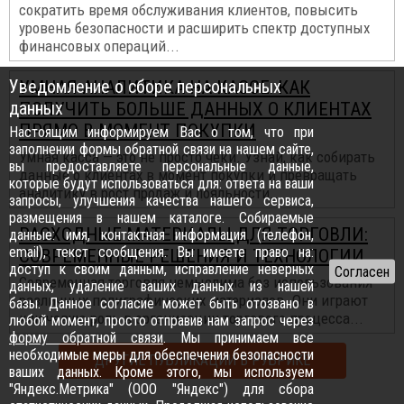
сократить время обслуживания клиентов, повысить
уровень безопасности и расширить спектр доступных
финансовых операций...
Уведомление о сборе персональных
УМНАЯ АНАЛИТИКА НА КАССЕ: КАК
данных
ПОЛУЧИТЬ БОЛЬШЕ ДАННЫХ О КЛИЕНТАХ
ПРЯМО В МОМЕНТ ПОКУПКИ
Настоящим информируем Вас о том, что при
заполнении формы обратной связи на нашем сайте,
Умная касса — это не просто чеки. Узнай, как собирать
вы предоставляете персональные данные,
данные о клиентах в момент покупки и превращать
которые будут использоваться для: ответа на ваши
аналитику в рост продаж и лояльности...
запросы, улучшения качества нашего сервиса,
размещения в нашем каталоге. Собираемые
РАСХОДНЫЕ МАТЕРИАЛЫ ДЛЯ ТОРГОВЛИ:
данные: имя, контактная информация (телефон,
email), текст сообщения. Вы имеете право на:
СОВРЕМЕННЫЕ РЕШЕНИЯ И ТЕХНОЛОГИИ
доступ к своим данным, исправление неверных
Современная торговля немыслима без использования
данных, удаление ваших данных из нашей
различных полиграфических материалов. Они играют
базы. Данное согласие может быть отозвано в
ключевую роль в организации торгового процесса...
любой момент, просто отправив нам запрос через
форму обратной связи
. Мы принимаем все
необходимые меры для обеспечения безопасности
ДРУГИЕ ПУБЛИКАЦИИ В РУБРИКЕ
ваших данных. Кроме этого, мы используем
"Яндекс.Метрика" (ООО "Яндекс") для сбора