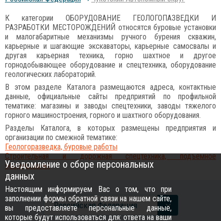
К категории ОБОРУДОВАНИЕ ГЕОЛОГОПАЗВЕДКИ И
РАЗРАБОТКИ МЕСТОРОЖДЕНИЙ относятся буровые установки
и малогабаритные механизмы ручного бурения скважин,
карьерные и шагающие экскаваторы, карьерные самосвалы и
другая карьерная техника, горно шахтное и другое
горнодобывающее оборудование и спецтехника, оборудование
геологических лабораторий.
В этом разделе Каталога размещаются адреса, контактные
данные, официальные сайты предприятий по профильной
тематике: магазины и заводы спецтехники, заводы тяжелого
горного машиностроения, горного и шахтного оборудования.
Разделы Каталога, в которых размещены предприятия и
организации по смежной тематике:
Геологоразведка, буровые работы
Строительная и дорожная спецтехника, подъемное
Уведомление о сборе персональных
оборудование
данных
Настоящим информируем Вас о том, что при
заполнении формы обратной связи на нашем сайте,
Российcкая Федерация
вы предоставляете персональные данные,
которые будут использоваться для: ответа на ваши