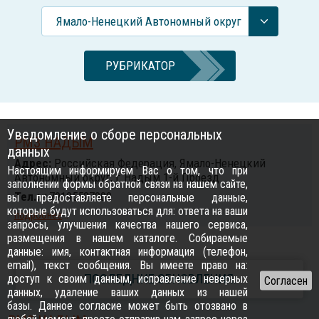
Ямало-Ненецкий Автономный округ
РУБРИКАТОР
Уведомление о сборе персональных
РМЗ НАДЫМ
данных
Адрес:
Российcкая Федерация, Ямало-Ненецкий
Настоящим информируем Вас о том, что при
Автономный округ, г.Надым 1-й Проезд
заполнении формы обратной связи на нашем сайте,
Тел.:
+79195527009
вы предоставляете персональные данные,
которые будут использоваться для: ответа на ваши
подробнее
...
запросы, улучшения качества нашего сервиса,
размещения в нашем каталоге. Собираемые
данные: имя, контактная информация (телефон,
email), текст сообщения. Вы имеете право на:
ПОСЛЕДНИЕ ОБНОВЛЕНИЯ:
доступ к своим данным, исправление неверных
данных, удаление ваших данных из нашей
базы. Данное согласие может быть отозвано в