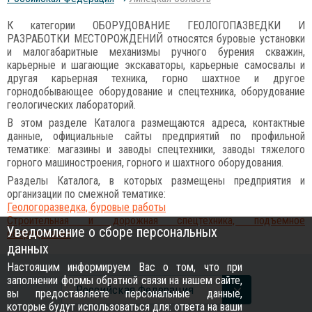
К категории ОБОРУДОВАНИЕ ГЕОЛОГОПАЗВЕДКИ И
РАЗРАБОТКИ МЕСТОРОЖДЕНИЙ относятся буровые установки
и малогабаритные механизмы ручного бурения скважин,
карьерные и шагающие экскаваторы, карьерные самосвалы и
другая карьерная техника, горно шахтное и другое
горнодобывающее оборудование и спецтехника, оборудование
геологических лабораторий.
В этом разделе Каталога размещаются адреса, контактные
данные, официальные сайты предприятий по профильной
тематике: магазины и заводы спецтехники, заводы тяжелого
горного машиностроения, горного и шахтного оборудования.
Разделы Каталога, в которых размещены предприятия и
организации по смежной тематике:
Геологоразведка, буровые работы
Строительная и дорожная спецтехника, подъемное
Уведомление о сборе персональных
оборудование
данных
Настоящим информируем Вас о том, что при
заполнении формы обратной связи на нашем сайте,
Российcкая Федерация
вы предоставляете персональные данные,
которые будут использоваться для: ответа на ваши