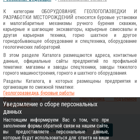
К категории ОБОРУДОВАНИЕ ГЕОЛОГОПАЗВЕДКИ И
РАЗРАБОТКИ МЕСТОРОЖДЕНИЙ относятся буровые установки
и малогабаритные механизмы ручного бурения скважин,
карьерные и шагающие экскаваторы, карьерные самосвалы и
другая карьерная техника, горно шахтное и другое
горнодобывающее оборудование и спецтехника, оборудование
геологических лабораторий.
В этом разделе Каталога размещаются адреса, контактные
данные, официальные сайты предприятий по профильной
тематике: магазины и заводы спецтехники, заводы тяжелого
горного машиностроения, горного и шахтного оборудования.
Разделы Каталога, в которых размещены предприятия и
организации по смежной тематике:
Геологоразведка, буровые работы
Строительная и дорожная спецтехника, подъемное
Уведомление о сборе персональных
оборудование
данных
Настоящим информируем Вас о том, что при
заполнении формы обратной связи на нашем сайте,
Российcкая Федерация
вы предоставляете персональные данные,
которые будут использоваться для: ответа на ваши