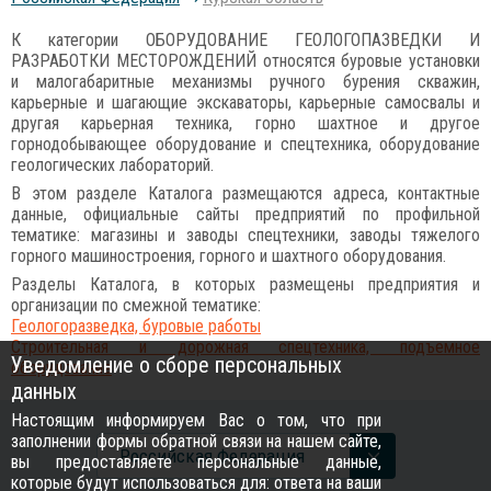
К категории ОБОРУДОВАНИЕ ГЕОЛОГОПАЗВЕДКИ И
РАЗРАБОТКИ МЕСТОРОЖДЕНИЙ относятся буровые установки
и малогабаритные механизмы ручного бурения скважин,
карьерные и шагающие экскаваторы, карьерные самосвалы и
другая карьерная техника, горно шахтное и другое
горнодобывающее оборудование и спецтехника, оборудование
геологических лабораторий.
В этом разделе Каталога размещаются адреса, контактные
данные, официальные сайты предприятий по профильной
тематике: магазины и заводы спецтехники, заводы тяжелого
горного машиностроения, горного и шахтного оборудования.
Разделы Каталога, в которых размещены предприятия и
организации по смежной тематике:
Геологоразведка, буровые работы
Строительная и дорожная спецтехника, подъемное
Уведомление о сборе персональных
оборудование
данных
Настоящим информируем Вас о том, что при
заполнении формы обратной связи на нашем сайте,
Российcкая Федерация
вы предоставляете персональные данные,
которые будут использоваться для: ответа на ваши