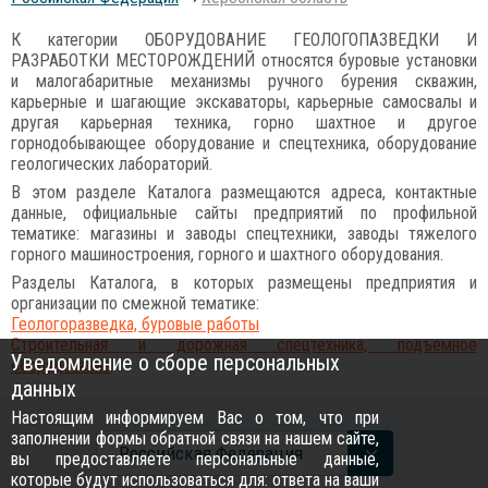
К категории ОБОРУДОВАНИЕ ГЕОЛОГОПАЗВЕДКИ И
РАЗРАБОТКИ МЕСТОРОЖДЕНИЙ относятся буровые установки
и малогабаритные механизмы ручного бурения скважин,
карьерные и шагающие экскаваторы, карьерные самосвалы и
другая карьерная техника, горно шахтное и другое
горнодобывающее оборудование и спецтехника, оборудование
геологических лабораторий.
В этом разделе Каталога размещаются адреса, контактные
данные, официальные сайты предприятий по профильной
тематике: магазины и заводы спецтехники, заводы тяжелого
горного машиностроения, горного и шахтного оборудования.
Разделы Каталога, в которых размещены предприятия и
организации по смежной тематике:
Геологоразведка, буровые работы
Строительная и дорожная спецтехника, подъемное
Уведомление о сборе персональных
оборудование
данных
Настоящим информируем Вас о том, что при
заполнении формы обратной связи на нашем сайте,
Российcкая Федерация
вы предоставляете персональные данные,
которые будут использоваться для: ответа на ваши