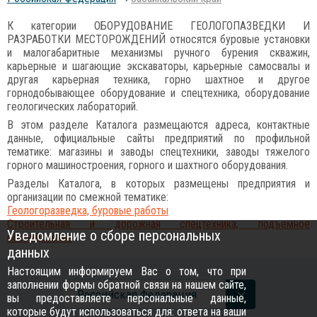
К категории ОБОРУДОВАНИЕ ГЕОЛОГОПАЗВЕДКИ И
РАЗРАБОТКИ МЕСТОРОЖДЕНИЙ относятся буровые установки
и малогабаритные механизмы ручного бурения скважин,
карьерные и шагающие экскаваторы, карьерные самосвалы и
другая карьерная техника, горно шахтное и другое
горнодобывающее оборудование и спецтехника, оборудование
геологических лабораторий.
В этом разделе Каталога размещаются адреса, контактные
данные, официальные сайты предприятий по профильной
тематике: магазины и заводы спецтехники, заводы тяжелого
горного машиностроения, горного и шахтного оборудования.
Разделы Каталога, в которых размещены предприятия и
организации по смежной тематике:
Геологоразведка, буровые работы
Строительная и дорожная спецтехника, подъемное
Уведомление о сборе персональных
оборудование
данных
Настоящим информируем Вас о том, что при
заполнении формы обратной связи на нашем сайте,
Российcкая Федерация
вы предоставляете персональные данные,
которые будут использоваться для: ответа на ваши