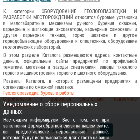
К категории ОБОРУДОВАНИЕ ГЕОЛОГОПАЗВЕДКИ И
РАЗРАБОТКИ МЕСТОРОЖДЕНИЙ относятся буровые установки
и малогабаритные механизмы ручного бурения скважин,
карьерные и шагающие экскаваторы, карьерные самосвалы и
другая карьерная техника, горно шахтное и другое
горнодобывающее оборудование и спецтехника, оборудование
геологических лабораторий.
В этом разделе Каталога размещаются адреса, контактные
данные, официальные сайты предприятий по профильной
тематике: магазины и заводы спецтехники, заводы тяжелого
горного машиностроения, горного и шахтного оборудования.
Разделы Каталога, в которых размещены предприятия и
организации по смежной тематике:
Геологоразведка, буровые работы
Строительная и дорожная спецтехника, подъемное
Уведомление о сборе персональных
оборудование
данных
Настоящим информируем Вас о том, что при
заполнении формы обратной связи на нашем сайте,
Российcкая Федерация
вы предоставляете персональные данные,
которые будут использоваться для: ответа на ваши