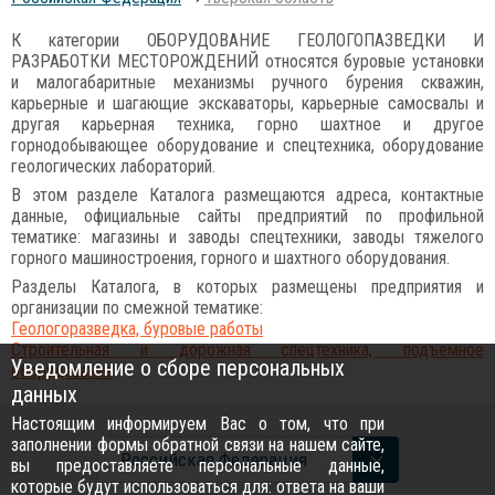
К категории ОБОРУДОВАНИЕ ГЕОЛОГОПАЗВЕДКИ И
РАЗРАБОТКИ МЕСТОРОЖДЕНИЙ относятся буровые установки
и малогабаритные механизмы ручного бурения скважин,
карьерные и шагающие экскаваторы, карьерные самосвалы и
другая карьерная техника, горно шахтное и другое
горнодобывающее оборудование и спецтехника, оборудование
геологических лабораторий.
В этом разделе Каталога размещаются адреса, контактные
данные, официальные сайты предприятий по профильной
тематике: магазины и заводы спецтехники, заводы тяжелого
горного машиностроения, горного и шахтного оборудования.
Разделы Каталога, в которых размещены предприятия и
организации по смежной тематике:
Геологоразведка, буровые работы
Строительная и дорожная спецтехника, подъемное
Уведомление о сборе персональных
оборудование
данных
Настоящим информируем Вас о том, что при
заполнении формы обратной связи на нашем сайте,
Российcкая Федерация
вы предоставляете персональные данные,
которые будут использоваться для: ответа на ваши