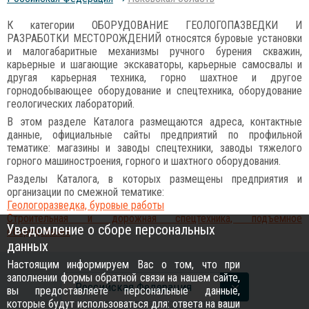
К категории ОБОРУДОВАНИЕ ГЕОЛОГОПАЗВЕДКИ И
РАЗРАБОТКИ МЕСТОРОЖДЕНИЙ относятся буровые установки
и малогабаритные механизмы ручного бурения скважин,
карьерные и шагающие экскаваторы, карьерные самосвалы и
другая карьерная техника, горно шахтное и другое
горнодобывающее оборудование и спецтехника, оборудование
геологических лабораторий.
В этом разделе Каталога размещаются адреса, контактные
данные, официальные сайты предприятий по профильной
тематике: магазины и заводы спецтехники, заводы тяжелого
горного машиностроения, горного и шахтного оборудования.
Разделы Каталога, в которых размещены предприятия и
организации по смежной тематике:
Геологоразведка, буровые работы
Строительная и дорожная спецтехника, подъемное
Уведомление о сборе персональных
оборудование
данных
Настоящим информируем Вас о том, что при
заполнении формы обратной связи на нашем сайте,
Российcкая Федерация
вы предоставляете персональные данные,
которые будут использоваться для: ответа на ваши