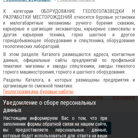
К категории ОБОРУДОВАНИЕ ГЕОЛОГОПАЗВЕДКИ И
РАЗРАБОТКИ МЕСТОРОЖДЕНИЙ относятся буровые установки
и малогабаритные механизмы ручного бурения скважин,
карьерные и шагающие экскаваторы, карьерные самосвалы и
другая карьерная техника, горно шахтное и другое
горнодобывающее оборудование и спецтехника, оборудование
геологических лабораторий.
В этом разделе Каталога размещаются адреса, контактные
данные, официальные сайты предприятий по профильной
тематике: магазины и заводы спецтехники, заводы тяжелого
горного машиностроения, горного и шахтного оборудования.
Разделы Каталога, в которых размещены предприятия и
организации по смежной тематике:
Геологоразведка, буровые работы
Строительная и дорожная спецтехника, подъемное
Уведомление о сборе персональных
оборудование
данных
Настоящим информируем Вас о том, что при
заполнении формы обратной связи на нашем сайте,
Российcкая Федерация
вы предоставляете персональные данные,
которые будут использоваться для: ответа на ваши