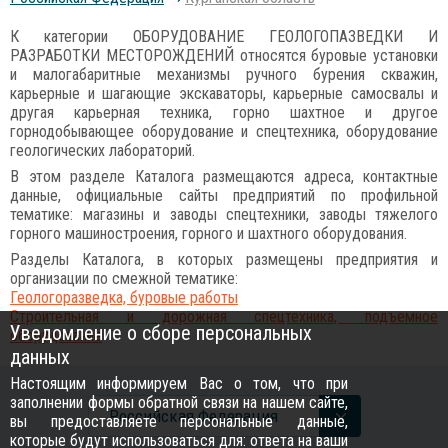
К категории ОБОРУДОВАНИЕ ГЕОЛОГОПАЗВЕДКИ И
РАЗРАБОТКИ МЕСТОРОЖДЕНИЙ относятся буровые установки
и малогабаритные механизмы ручного бурения скважин,
карьерные и шагающие экскаваторы, карьерные самосвалы и
другая карьерная техника, горно шахтное и другое
горнодобывающее оборудование и спецтехника, оборудование
геологических лабораторий.
В этом разделе Каталога размещаются адреса, контактные
данные, официальные сайты предприятий по профильной
тематике: магазины и заводы спецтехники, заводы тяжелого
горного машиностроения, горного и шахтного оборудования.
Разделы Каталога, в которых размещены предприятия и
организации по смежной тематике:
Геологоразведка, буровые работы
Строительная и дорожная спецтехника, подъемное
Уведомление о сборе персональных
оборудование
данных
Настоящим информируем Вас о том, что при
заполнении формы обратной связи на нашем сайте,
Российcкая Федерация
вы предоставляете персональные данные,
которые будут использоваться для: ответа на ваши