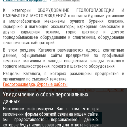
К категории ОБОРУДОВАНИЕ ГЕОЛОГОПАЗВЕДКИ И
РАЗРАБОТКИ МЕСТОРОЖДЕНИЙ относятся буровые установки
и малогабаритные механизмы ручного бурения скважин,
карьерные и шагающие экскаваторы, карьерные самосвалы и
другая карьерная техника, горно шахтное и другое
горнодобывающее оборудование и спецтехника, оборудование
геологических лабораторий.
В этом разделе Каталога размещаются адреса, контактные
данные, официальные сайты предприятий по профильной
тематике: магазины и заводы спецтехники, заводы тяжелого
горного машиностроения, горного и шахтного оборудования.
Разделы Каталога, в которых размещены предприятия и
организации по смежной тематике:
Геологоразведка, буровые работы
Строительная и дорожная спецтехника, подъемное
Уведомление о сборе персональных
оборудование
данных
Настоящим информируем Вас о том, что при
заполнении формы обратной связи на нашем сайте,
Российcкая Федерация
вы предоставляете персональные данные,
которые будут использоваться для: ответа на ваши