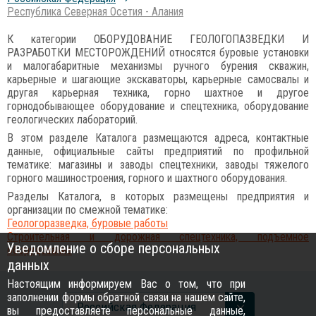
Республика Северная Осетия - Алания
К категории ОБОРУДОВАНИЕ ГЕОЛОГОПАЗВЕДКИ И
РАЗРАБОТКИ МЕСТОРОЖДЕНИЙ относятся буровые установки
и малогабаритные механизмы ручного бурения скважин,
карьерные и шагающие экскаваторы, карьерные самосвалы и
другая карьерная техника, горно шахтное и другое
горнодобывающее оборудование и спецтехника, оборудование
геологических лабораторий.
В этом разделе Каталога размещаются адреса, контактные
данные, официальные сайты предприятий по профильной
тематике: магазины и заводы спецтехники, заводы тяжелого
горного машиностроения, горного и шахтного оборудования.
Разделы Каталога, в которых размещены предприятия и
организации по смежной тематике:
Геологоразведка, буровые работы
Строительная и дорожная спецтехника, подъемное
Уведомление о сборе персональных
оборудование
данных
Настоящим информируем Вас о том, что при
заполнении формы обратной связи на нашем сайте,
Российcкая Федерация
вы предоставляете персональные данные,