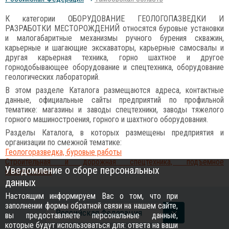
К категории ОБОРУДОВАНИЕ ГЕОЛОГОПАЗВЕДКИ И
РАЗРАБОТКИ МЕСТОРОЖДЕНИЙ относятся буровые установки
и малогабаритные механизмы ручного бурения скважин,
карьерные и шагающие экскаваторы, карьерные самосвалы и
другая карьерная техника, горно шахтное и другое
горнодобывающее оборудование и спецтехника, оборудование
геологических лабораторий.
В этом разделе Каталога размещаются адреса, контактные
данные, официальные сайты предприятий по профильной
тематике: магазины и заводы спецтехники, заводы тяжелого
горного машиностроения, горного и шахтного оборудования.
Разделы Каталога, в которых размещены предприятия и
организации по смежной тематике:
Геологоразведка, буровые работы
Строительная и дорожная спецтехника, подъемное
Уведомление о сборе персональных
оборудование
данных
Настоящим информируем Вас о том, что при
заполнении формы обратной связи на нашем сайте,
Российcкая Федерация
вы предоставляете персональные данные,
которые будут использоваться для: ответа на ваши