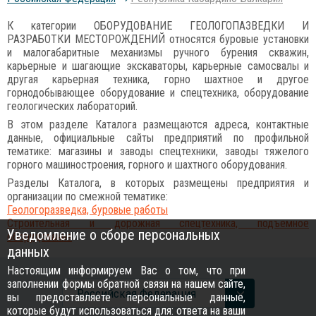
К категории ОБОРУДОВАНИЕ ГЕОЛОГОПАЗВЕДКИ И
РАЗРАБОТКИ МЕСТОРОЖДЕНИЙ относятся буровые установки
и малогабаритные механизмы ручного бурения скважин,
карьерные и шагающие экскаваторы, карьерные самосвалы и
другая карьерная техника, горно шахтное и другое
горнодобывающее оборудование и спецтехника, оборудование
геологических лабораторий.
В этом разделе Каталога размещаются адреса, контактные
данные, официальные сайты предприятий по профильной
тематике: магазины и заводы спецтехники, заводы тяжелого
горного машиностроения, горного и шахтного оборудования.
Разделы Каталога, в которых размещены предприятия и
организации по смежной тематике:
Геологоразведка, буровые работы
Строительная и дорожная спецтехника, подъемное
Уведомление о сборе персональных
оборудование
данных
Настоящим информируем Вас о том, что при
заполнении формы обратной связи на нашем сайте,
Российcкая Федерация
вы предоставляете персональные данные,
которые будут использоваться для: ответа на ваши