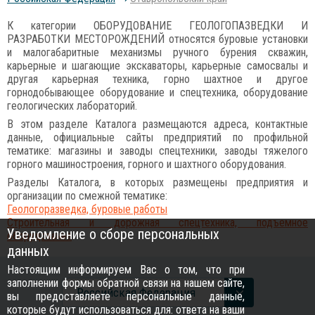
К категории ОБОРУДОВАНИЕ ГЕОЛОГОПАЗВЕДКИ И
РАЗРАБОТКИ МЕСТОРОЖДЕНИЙ относятся буровые установки
и малогабаритные механизмы ручного бурения скважин,
карьерные и шагающие экскаваторы, карьерные самосвалы и
другая карьерная техника, горно шахтное и другое
горнодобывающее оборудование и спецтехника, оборудование
геологических лабораторий.
В этом разделе Каталога размещаются адреса, контактные
данные, официальные сайты предприятий по профильной
тематике: магазины и заводы спецтехники, заводы тяжелого
горного машиностроения, горного и шахтного оборудования.
Разделы Каталога, в которых размещены предприятия и
организации по смежной тематике:
Геологоразведка, буровые работы
Строительная и дорожная спецтехника, подъемное
Уведомление о сборе персональных
оборудование
данных
Настоящим информируем Вас о том, что при
заполнении формы обратной связи на нашем сайте,
Российcкая Федерация
вы предоставляете персональные данные,
которые будут использоваться для: ответа на ваши