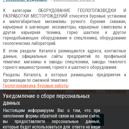
К категории ОБОРУДОВАНИЕ ГЕОЛОГОПАЗВЕДКИ И
РАЗРАБОТКИ МЕСТОРОЖДЕНИЙ относятся буровые установки
и малогабаритные механизмы ручного бурения скважин,
карьерные и шагающие экскаваторы, карьерные самосвалы и
другая карьерная техника, горно шахтное и другое
горнодобывающее оборудование и спецтехника, оборудование
геологических лабораторий.
В этом разделе Каталога размещаются адреса, контактные
данные, официальные сайты предприятий по профильной
тематике: магазины и заводы спецтехники, заводы тяжелого
горного машиностроения, горного и шахтного оборудования.
Разделы Каталога, в которых размещены предприятия и
организации по смежной тематике:
Геологоразведка, буровые работы
Строительная и дорожная спецтехника, подъемное
Уведомление о сборе персональных
оборудование
данных
Настоящим информируем Вас о том, что при
заполнении формы обратной связи на нашем сайте,
Российcкая Федерация
вы предоставляете персональные данные,
которые будут использоваться для: ответа на ваши