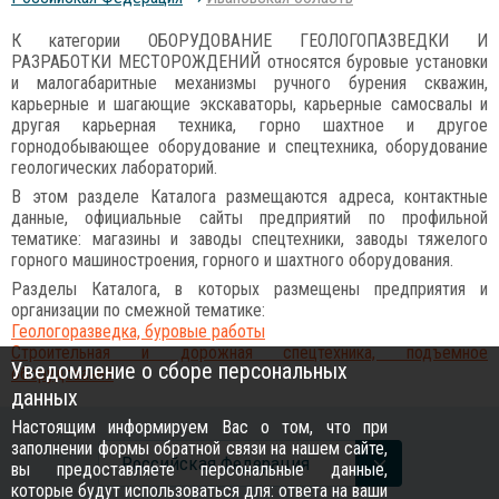
К категории ОБОРУДОВАНИЕ ГЕОЛОГОПАЗВЕДКИ И
РАЗРАБОТКИ МЕСТОРОЖДЕНИЙ относятся буровые установки
и малогабаритные механизмы ручного бурения скважин,
карьерные и шагающие экскаваторы, карьерные самосвалы и
другая карьерная техника, горно шахтное и другое
горнодобывающее оборудование и спецтехника, оборудование
геологических лабораторий.
В этом разделе Каталога размещаются адреса, контактные
данные, официальные сайты предприятий по профильной
тематике: магазины и заводы спецтехники, заводы тяжелого
горного машиностроения, горного и шахтного оборудования.
Разделы Каталога, в которых размещены предприятия и
организации по смежной тематике:
Геологоразведка, буровые работы
Строительная и дорожная спецтехника, подъемное
Уведомление о сборе персональных
оборудование
данных
Настоящим информируем Вас о том, что при
заполнении формы обратной связи на нашем сайте,
Российcкая Федерация
вы предоставляете персональные данные,
которые будут использоваться для: ответа на ваши