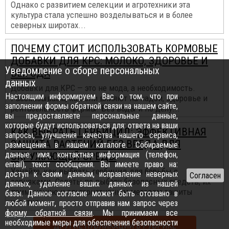
Однако с развитием селекции и агротехники эта
культура стала успешно возделываться и в более
северных широтах...
ПОЧЕМУ СТОИТ ИСПОЛЬЗОВАТЬ КОРМОВЫЕ
ДОБАВКИ ДЛЯ КРС: МОЛОКО, ЗДОРОВЬЕ И
Уведомление о сборе персональных
ВЫГОДА
данных
Добавки для КРС — это не мода, а необходимость.
Настоящим информируем Вас о том, что при
Рассказываем, как они влияют на надои, здоровье и
заполнении формы обратной связи на нашем сайте,
рентабельность фермы. Без воды и по делу...
вы предоставляете персональные данные,
которые будут использоваться для: ответа на ваши
КАК ВЫБРАТЬ ГЕРБИЦИД: ЭФФЕКТИВНАЯ
запросы, улучшения качества нашего сервиса,
ЗАЩИТА РАСТЕНИЙ БЕЗ ВРЕДА ДЛЯ
размещения в нашем каталоге. Собираемые
данные: имя, контактная информация (телефон,
ОКРУЖАЮЩЕЙ СРЕДЫ
email), текст сообщения. Вы имеете право на:
Узнайте, как выбрать гербицид для борьбы с
доступ к своим данным, исправление неверных
сорняками. Советы по выбору безопасных средств, их
данных, удаление ваших данных из нашей
применению и альтернативным методам защиты
базы. Данное согласие может быть отозвано в
участка...
любой момент, просто отправив нам запрос через
форму обратной связи
. Мы принимаем все
необходимые меры для обеспечения безопасности
ДРУГИЕ ПУБЛИКАЦИИ В РУБРИКЕ