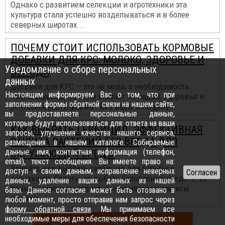
Однако с развитием селекции и агротехники эта
культура стала успешно возделываться и в более
северных широтах...
ПОЧЕМУ СТОИТ ИСПОЛЬЗОВАТЬ КОРМОВЫЕ
ДОБАВКИ ДЛЯ КРС: МОЛОКО, ЗДОРОВЬЕ И
Уведомление о сборе персональных
ВЫГОДА
данных
Добавки для КРС — это не мода, а необходимость.
Настоящим информируем Вас о том, что при
Рассказываем, как они влияют на надои, здоровье и
заполнении формы обратной связи на нашем сайте,
рентабельность фермы. Без воды и по делу...
вы предоставляете персональные данные,
которые будут использоваться для: ответа на ваши
КАК ВЫБРАТЬ ГЕРБИЦИД: ЭФФЕКТИВНАЯ
запросы, улучшения качества нашего сервиса,
ЗАЩИТА РАСТЕНИЙ БЕЗ ВРЕДА ДЛЯ
размещения в нашем каталоге. Собираемые
данные: имя, контактная информация (телефон,
ОКРУЖАЮЩЕЙ СРЕДЫ
email), текст сообщения. Вы имеете право на:
Узнайте, как выбрать гербицид для борьбы с
доступ к своим данным, исправление неверных
сорняками. Советы по выбору безопасных средств, их
данных, удаление ваших данных из нашей
применению и альтернативным методам защиты
базы. Данное согласие может быть отозвано в
участка...
любой момент, просто отправив нам запрос через
форму обратной связи
. Мы принимаем все
необходимые меры для обеспечения безопасности
ДРУГИЕ ПУБЛИКАЦИИ В РУБРИКЕ