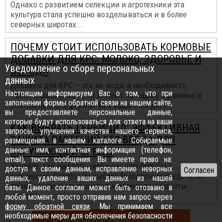
Однако с развитием селекции и агротехники эта
культура стала успешно возделываться и в более
северных широтах...
ПОЧЕМУ СТОИТ ИСПОЛЬЗОВАТЬ КОРМОВЫЕ
ДОБАВКИ ДЛЯ КРС: МОЛОКО, ЗДОРОВЬЕ И
Уведомление о сборе персональных
ВЫГОДА
данных
Добавки для КРС — это не мода, а необходимость.
Настоящим информируем Вас о том, что при
Рассказываем, как они влияют на надои, здоровье и
заполнении формы обратной связи на нашем сайте,
рентабельность фермы. Без воды и по делу...
вы предоставляете персональные данные,
которые будут использоваться для: ответа на ваши
КАК ВЫБРАТЬ ГЕРБИЦИД: ЭФФЕКТИВНАЯ
запросы, улучшения качества нашего сервиса,
ЗАЩИТА РАСТЕНИЙ БЕЗ ВРЕДА ДЛЯ
размещения в нашем каталоге. Собираемые
данные: имя, контактная информация (телефон,
ОКРУЖАЮЩЕЙ СРЕДЫ
email), текст сообщения. Вы имеете право на:
Узнайте, как выбрать гербицид для борьбы с
доступ к своим данным, исправление неверных
сорняками. Советы по выбору безопасных средств, их
данных, удаление ваших данных из нашей
применению и альтернативным методам защиты
базы. Данное согласие может быть отозвано в
участка...
любой момент, просто отправив нам запрос через
форму обратной связи
. Мы принимаем все
необходимые меры для обеспечения безопасности
ДРУГИЕ ПУБЛИКАЦИИ В РУБРИКЕ