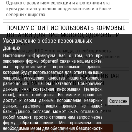
Однако с развитием селекции и агротехники эта
культура стала успешно возделываться и в более
северных широтах...
ПОЧЕМУ СТОИТ ИСПОЛЬЗОВАТЬ КОРМОВЫЕ
ДОБАВКИ ДЛЯ КРС: МОЛОКО, ЗДОРОВЬЕ И
Уведомление о сборе персональных
ВЫГОДА
данных
Добавки для КРС — это не мода, а необходимость.
Настоящим информируем Вас о том, что при
Рассказываем, как они влияют на надои, здоровье и
заполнении формы обратной связи на нашем сайте,
рентабельность фермы. Без воды и по делу...
вы предоставляете персональные данные,
которые будут использоваться для: ответа на ваши
КАК ВЫБРАТЬ ГЕРБИЦИД: ЭФФЕКТИВНАЯ
запросы, улучшения качества нашего сервиса,
ЗАЩИТА РАСТЕНИЙ БЕЗ ВРЕДА ДЛЯ
размещения в нашем каталоге. Собираемые
данные: имя, контактная информация (телефон,
ОКРУЖАЮЩЕЙ СРЕДЫ
email), текст сообщения. Вы имеете право на:
Узнайте, как выбрать гербицид для борьбы с
доступ к своим данным, исправление неверных
сорняками. Советы по выбору безопасных средств, их
данных, удаление ваших данных из нашей
применению и альтернативным методам защиты
базы. Данное согласие может быть отозвано в
участка...
любой момент, просто отправив нам запрос через
форму обратной связи
. Мы принимаем все
необходимые меры для обеспечения безопасности
ДРУГИЕ ПУБЛИКАЦИИ В РУБРИКЕ