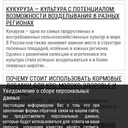
КУКУРУЗА — КУЛЬТУРА С ПОТЕНЦИАЛОМ:
ВОЗМОЖНОСТИ ВОЗДЕЛЫВАНИЯ В РАЗНЫХ
РЕГИОНАХ
Кукуруза — одна из самых продуктивных и
востребованных сельскохозяйственных культур в мире.
В России она также занимает важное место в структуре
посевных площадей, особенно в южных регионах.
Однако с развитием селекции и агротехники эта
культура стала успешно возделываться и в более
северных широтах...
ПОЧЕМУ СТОИТ ИСПОЛЬЗОВАТЬ КОРМОВЫЕ
ДОБАВКИ ДЛЯ КРС: МОЛОКО, ЗДОРОВЬЕ И
Уведомление о сборе персональных
ВЫГОДА
данных
Добавки для КРС — это не мода, а необходимость.
Настоящим информируем Вас о том, что при
Рассказываем, как они влияют на надои, здоровье и
заполнении формы обратной связи на нашем сайте,
рентабельность фермы. Без воды и по делу...
вы предоставляете персональные данные,
которые будут использоваться для: ответа на ваши
КАК ВЫБРАТЬ ГЕРБИЦИД: ЭФФЕКТИВНАЯ
запросы, улучшения качества нашего сервиса,