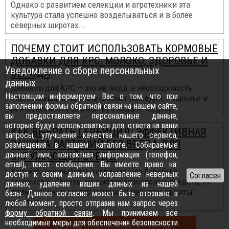
Однако с развитием селекции и агротехники эта
культура стала успешно возделываться и в более
северных широтах...
ПОЧЕМУ СТОИТ ИСПОЛЬЗОВАТЬ КОРМОВЫЕ
ДОБАВКИ ДЛЯ КРС: МОЛОКО, ЗДОРОВЬЕ И
Уведомление о сборе персональных
ВЫГОДА
данных
Добавки для КРС — это не мода, а необходимость.
Настоящим информируем Вас о том, что при
Рассказываем, как они влияют на надои, здоровье и
заполнении формы обратной связи на нашем сайте,
рентабельность фермы. Без воды и по делу...
вы предоставляете персональные данные,
которые будут использоваться для: ответа на ваши
КАК ВЫБРАТЬ ГЕРБИЦИД: ЭФФЕКТИВНАЯ
запросы, улучшения качества нашего сервиса,
ЗАЩИТА РАСТЕНИЙ БЕЗ ВРЕДА ДЛЯ
размещения в нашем каталоге. Собираемые
данные: имя, контактная информация (телефон,
ОКРУЖАЮЩЕЙ СРЕДЫ
email), текст сообщения. Вы имеете право на:
Узнайте, как выбрать гербицид для борьбы с
доступ к своим данным, исправление неверных
сорняками. Советы по выбору безопасных средств, их
данных, удаление ваших данных из нашей
применению и альтернативным методам защиты
базы. Данное согласие может быть отозвано в
участка...
любой момент, просто отправив нам запрос через
форму обратной связи
. Мы принимаем все
необходимые меры для обеспечения безопасности
ДРУГИЕ ПУБЛИКАЦИИ В РУБРИКЕ