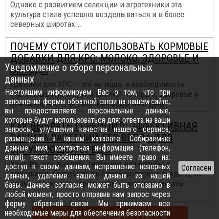
Однако с развитием селекции и агротехники эта
культура стала успешно возделываться и в более
северных широтах...
ПОЧЕМУ СТОИТ ИСПОЛЬЗОВАТЬ КОРМОВЫЕ
ДОБАВКИ ДЛЯ КРС: МОЛОКО, ЗДОРОВЬЕ И
Уведомление о сборе персональных
ВЫГОДА
данных
Добавки для КРС — это не мода, а необходимость.
Настоящим информируем Вас о том, что при
Рассказываем, как они влияют на надои, здоровье и
заполнении формы обратной связи на нашем сайте,
рентабельность фермы. Без воды и по делу...
вы предоставляете персональные данные,
которые будут использоваться для: ответа на ваши
КАК ВЫБРАТЬ ГЕРБИЦИД: ЭФФЕКТИВНАЯ
запросы, улучшения качества нашего сервиса,
ЗАЩИТА РАСТЕНИЙ БЕЗ ВРЕДА ДЛЯ
размещения в нашем каталоге. Собираемые
данные: имя, контактная информация (телефон,
ОКРУЖАЮЩЕЙ СРЕДЫ
email), текст сообщения. Вы имеете право на:
Узнайте, как выбрать гербицид для борьбы с
доступ к своим данным, исправление неверных
сорняками. Советы по выбору безопасных средств, их
данных, удаление ваших данных из нашей
применению и альтернативным методам защиты
базы. Данное согласие может быть отозвано в
участка...
любой момент, просто отправив нам запрос через
форму обратной связи
. Мы принимаем все
необходимые меры для обеспечения безопасности
ДРУГИЕ ПУБЛИКАЦИИ В РУБРИКЕ