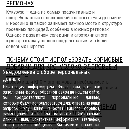
РЕГИОНАХ
Кукуруза — одна из самых продуктивных и
востребованных сельскохозяйственных культур в мире.
В России она также занимает важное место в структуре
посевных площадей, особенно в южных регионах.
Однако с развитием селекции и агротехники эта
культура стала успешно возделываться и в более
северных широтах...
ПОЧЕМУ СТОИТ ИСПОЛЬЗОВАТЬ КОРМОВЫЕ
ДОБАВКИ ДЛЯ КРС: МОЛОКО, ЗДОРОВЬЕ И
Уведомление о сборе персональных
ВЫГОДА
данных
Добавки для КРС — это не мода, а необходимость.
Настоящим информируем Вас о том, что при
Рассказываем, как они влияют на надои, здоровье и
заполнении формы обратной связи на нашем сайте,
рентабельность фермы. Без воды и по делу...
вы предоставляете персональные данные,
которые будут использоваться для: ответа на ваши
КАК ВЫБРАТЬ ГЕРБИЦИД: ЭФФЕКТИВНАЯ
запросы, улучшения качества нашего сервиса,
ЗАЩИТА РАСТЕНИЙ БЕЗ ВРЕДА ДЛЯ
размещения в нашем каталоге. Собираемые
данные: имя, контактная информация (телефон,
ОКРУЖАЮЩЕЙ СРЕДЫ
email), текст сообщения. Вы имеете право на:
Узнайте, как выбрать гербицид для борьбы с