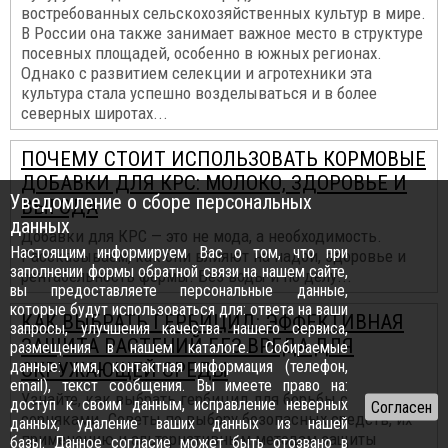
востребованных сельскохозяйственных культур в мире.
В России она также занимает важное место в структуре
посевных площадей, особенно в южных регионах.
Однако с развитием селекции и агротехники эта
культура стала успешно возделываться и в более
северных широтах...
ПОЧЕМУ СТОИТ ИСПОЛЬЗОВАТЬ КОРМОВЫЕ
ДОБАВКИ ДЛЯ КРС: МОЛОКО, ЗДОРОВЬЕ И
Уведомление о сборе персональных
ВЫГОДА
данных
Добавки для КРС — это не мода, а необходимость.
Настоящим информируем Вас о том, что при
Рассказываем, как они влияют на надои, здоровье и
заполнении формы обратной связи на нашем сайте,
рентабельность фермы. Без воды и по делу...
вы предоставляете персональные данные,
которые будут использоваться для: ответа на ваши
КАК ВЫБРАТЬ ГЕРБИЦИД: ЭФФЕКТИВНАЯ
запросы, улучшения качества нашего сервиса,
ЗАЩИТА РАСТЕНИЙ БЕЗ ВРЕДА ДЛЯ
размещения в нашем каталоге. Собираемые
данные: имя, контактная информация (телефон,
ОКРУЖАЮЩЕЙ СРЕДЫ
email), текст сообщения. Вы имеете право на:
Узнайте, как выбрать гербицид для борьбы с
доступ к своим данным, исправление неверных
сорняками. Советы по выбору безопасных средств, их
данных, удаление ваших данных из нашей
применению и альтернативным методам защиты
базы. Данное согласие может быть отозвано в