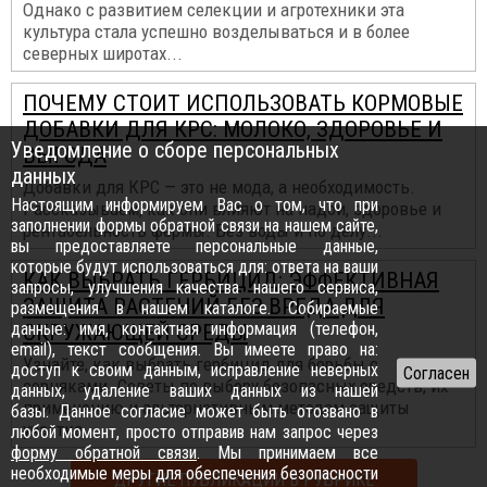
Однако с развитием селекции и агротехники эта
культура стала успешно возделываться и в более
северных широтах...
ПОЧЕМУ СТОИТ ИСПОЛЬЗОВАТЬ КОРМОВЫЕ
ДОБАВКИ ДЛЯ КРС: МОЛОКО, ЗДОРОВЬЕ И
Уведомление о сборе персональных
ВЫГОДА
данных
Добавки для КРС — это не мода, а необходимость.
Настоящим информируем Вас о том, что при
Рассказываем, как они влияют на надои, здоровье и
заполнении формы обратной связи на нашем сайте,
рентабельность фермы. Без воды и по делу...
вы предоставляете персональные данные,
которые будут использоваться для: ответа на ваши
КАК ВЫБРАТЬ ГЕРБИЦИД: ЭФФЕКТИВНАЯ
запросы, улучшения качества нашего сервиса,
ЗАЩИТА РАСТЕНИЙ БЕЗ ВРЕДА ДЛЯ
размещения в нашем каталоге. Собираемые
данные: имя, контактная информация (телефон,
ОКРУЖАЮЩЕЙ СРЕДЫ
email), текст сообщения. Вы имеете право на:
Узнайте, как выбрать гербицид для борьбы с
доступ к своим данным, исправление неверных
сорняками. Советы по выбору безопасных средств, их
данных, удаление ваших данных из нашей
применению и альтернативным методам защиты
базы. Данное согласие может быть отозвано в
участка...
любой момент, просто отправив нам запрос через
форму обратной связи
. Мы принимаем все
необходимые меры для обеспечения безопасности
ДРУГИЕ ПУБЛИКАЦИИ В РУБРИКЕ