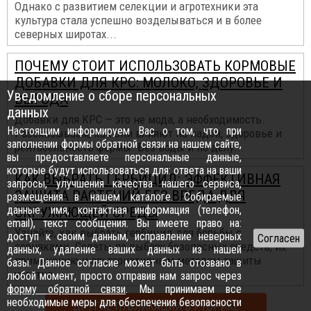
Однако с развитием селекции и агротехники эта
культура стала успешно возделываться и в более
северных широтах...
ПОЧЕМУ СТОИТ ИСПОЛЬЗОВАТЬ КОРМОВЫЕ
ДОБАВКИ ДЛЯ КРС: МОЛОКО, ЗДОРОВЬЕ И
Уведомление о сборе персональных
ВЫГОДА
данных
Добавки для КРС — это не мода, а необходимость.
Настоящим информируем Вас о том, что при
Рассказываем, как они влияют на надои, здоровье и
заполнении формы обратной связи на нашем сайте,
рентабельность фермы. Без воды и по делу...
вы предоставляете персональные данные,
которые будут использоваться для: ответа на ваши
КАК ВЫБРАТЬ ГЕРБИЦИД: ЭФФЕКТИВНАЯ
запросы, улучшения качества нашего сервиса,
ЗАЩИТА РАСТЕНИЙ БЕЗ ВРЕДА ДЛЯ
размещения в нашем каталоге. Собираемые
данные: имя, контактная информация (телефон,
ОКРУЖАЮЩЕЙ СРЕДЫ
email), текст сообщения. Вы имеете право на:
Узнайте, как выбрать гербицид для борьбы с
доступ к своим данным, исправление неверных
сорняками. Советы по выбору безопасных средств, их
данных, удаление ваших данных из нашей
применению и альтернативным методам защиты
базы. Данное согласие может быть отозвано в
участка...
любой момент, просто отправив нам запрос через
форму обратной связи
. Мы принимаем все
необходимые меры для обеспечения безопасности
ДРУГИЕ ПУБЛИКАЦИИ В РУБРИКЕ