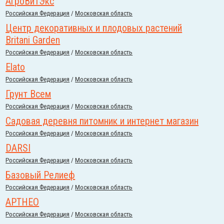
АгроВитЭкс
Российcкая Федерация
/
Московская область
Центр декоративных и плодовых растений
Britani Garden
Российcкая Федерация
/
Московская область
Elato
Российcкая Федерация
/
Московская область
Грунт Всем
Российcкая Федерация
/
Московская область
Садовая деревня питомник и интернет магазин
Российcкая Федерация
/
Московская область
DARSI
Российcкая Федерация
/
Московская область
Базовый Релиеф
Российcкая Федерация
/
Московская область
АРТНЕО
Российcкая Федерация
/
Московская область