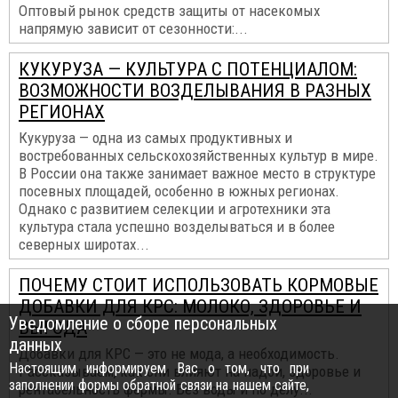
Оптовый рынок средств защиты от насекомых
напрямую зависит от сезонности:...
КУКУРУЗА — КУЛЬТУРА С ПОТЕНЦИАЛОМ:
ВОЗМОЖНОСТИ ВОЗДЕЛЫВАНИЯ В РАЗНЫХ
РЕГИОНАХ
Кукуруза — одна из самых продуктивных и
востребованных сельскохозяйственных культур в мире.
В России она также занимает важное место в структуре
посевных площадей, особенно в южных регионах.
Однако с развитием селекции и агротехники эта
культура стала успешно возделываться и в более
северных широтах...
ПОЧЕМУ СТОИТ ИСПОЛЬЗОВАТЬ КОРМОВЫЕ
ДОБАВКИ ДЛЯ КРС: МОЛОКО, ЗДОРОВЬЕ И
Уведомление о сборе персональных
ВЫГОДА
данных
Добавки для КРС — это не мода, а необходимость.
Настоящим информируем Вас о том, что при
Рассказываем, как они влияют на надои, здоровье и
заполнении формы обратной связи на нашем сайте,
рентабельность фермы. Без воды и по делу...