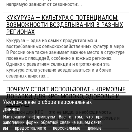
напрямую зависит от сезонности:...
КУКУРУЗА — КУЛЬТУРА С ПОТЕНЦИАЛОМ:
ВОЗМОЖНОСТИ ВОЗДЕЛЫВАНИЯ В РАЗНЫХ
РЕГИОНАХ
Кукуруза — одна из самых продуктивных и
востребованных сельскохозяйственных культур в мире.
В России она также занимает важное место в структуре
посевных площадей, особенно в южных регионах.
Однако с развитием селекции и агротехники эта
культура стала успешно возделываться и в более
северных широтах...
ПОЧЕМУ СТОИТ ИСПОЛЬЗОВАТЬ КОРМОВЫЕ
ДОБАВКИ ДЛЯ КРС: МОЛОКО, ЗДОРОВЬЕ И
Уведомление о сборе персональных
ВЫГОДА
данных
Добавки для КРС — это не мода, а необходимость.
Настоящим информируем Вас о том, что при
Рассказываем, как они влияют на надои, здоровье и
заполнении формы обратной связи на нашем сайте,
рентабельность фермы. Без воды и по делу...
вы предоставляете персональные данные,