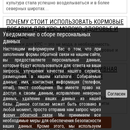
культура стала успешно возделываться и в более
северных широтах...
ПОЧЕМУ СТОИТ ИСПОЛЬЗОВАТЬ КОРМОВЫЕ
ДОБАВКИ ДЛЯ КРС: МОЛОКО, ЗДОРОВЬЕ И
Уведомление о сборе персональных
ВЫГОДА
данных
Добавки для КРС — это не мода, а необходимость.
Настоящим информируем Вас о том, что при
Рассказываем, как они влияют на надои, здоровье и
заполнении формы обратной связи на нашем сайте,
рентабельность фермы. Без воды и по делу...
вы предоставляете персональные данные,
которые будут использоваться для: ответа на ваши
КАК ВЫБРАТЬ ГЕРБИЦИД: ЭФФЕКТИВНАЯ
запросы, улучшения качества нашего сервиса,
ЗАЩИТА РАСТЕНИЙ БЕЗ ВРЕДА ДЛЯ
размещения в нашем каталоге. Собираемые
данные: имя, контактная информация (телефон,
ОКРУЖАЮЩЕЙ СРЕДЫ
email), текст сообщения. Вы имеете право на:
Узнайте, как выбрать гербицид для борьбы с
доступ к своим данным, исправление неверных
сорняками. Советы по выбору безопасных средств, их
данных, удаление ваших данных из нашей
применению и альтернативным методам защиты
базы. Данное согласие может быть отозвано в
участка...
любой момент, просто отправив нам запрос через
форму обратной связи
. Мы принимаем все
необходимые меры для обеспечения безопасности
ДРУГИЕ ПУБЛИКАЦИИ В РУБРИКЕ
ваших данных. Кроме этого, мы используем